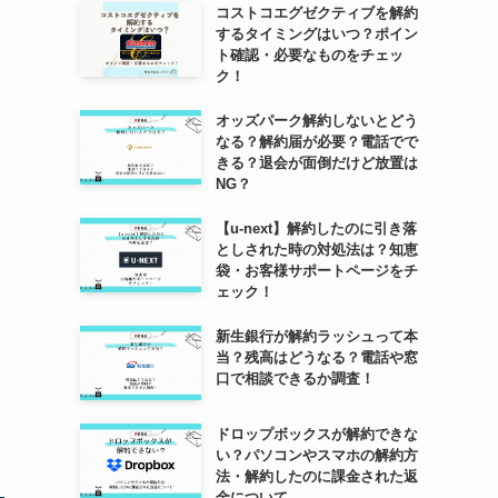
コストコエグゼクティブを解約
するタイミングはいつ？ポイン
ト確認・必要なものをチェッ
ク！
オッズパーク解約しないとどう
なる？解約届が必要？電話でで
きる？退会が面倒だけど放置は
NG？
【u-next】解約したのに引き落
としされた時の対処法は？知恵
袋・お客様サポートページをチ
ェック！
新生銀行が解約ラッシュって本
当？残高はどうなる？電話や窓
口で相談できるか調査！
ドロップボックスが解約できな
い？パソコンやスマホの解約方
法・解約したのに課金された返
金について