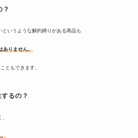
の？
いというような解約縛りがある商品も
はありません。
ることもできます。
生するの？
く、
ん。