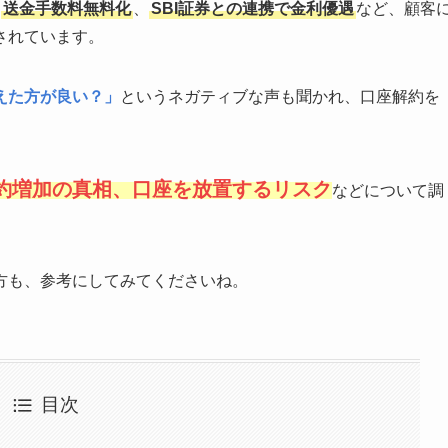
、
送金手数料無料化
、
SBI証券との連携で金利優遇
など、顧客
されています。
えた方が良い？」
というネガティブな声も聞かれ、口座解約を
約増加の真相、口座を放置するリスク
などについて調
方も、参考にしてみてくださいね。
目次