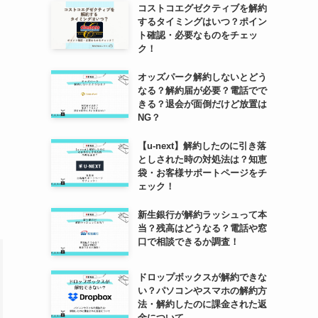
コストコエグゼクティブを解約
するタイミングはいつ？ポイン
ト確認・必要なものをチェッ
ク！
オッズパーク解約しないとどう
なる？解約届が必要？電話でで
きる？退会が面倒だけど放置は
NG？
【u-next】解約したのに引き落
としされた時の対処法は？知恵
袋・お客様サポートページをチ
ェック！
新生銀行が解約ラッシュって本
当？残高はどうなる？電話や窓
口で相談できるか調査！
ドロップボックスが解約できな
い？パソコンやスマホの解約方
法・解約したのに課金された返
金について