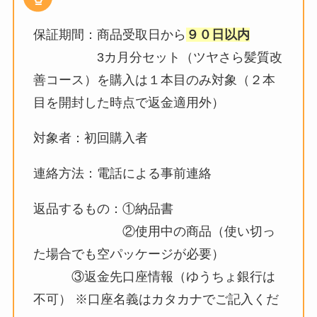
保証期間：商品受取日から
９０日
以内
3カ月分セット（ツヤさら髪質改
善コース）を購入は１本目のみ対象（２本
目を開封した時点で返金適用外）
対象者：初回購入者
連絡方法：電話による事前連絡
返品するもの：①納品書
②使用中の商品（使い切っ
た場合でも空パッケージが必要）
③返金先口座情報（ゆうちょ銀行は
不可） ※口座名義はカタカナでご記入くだ