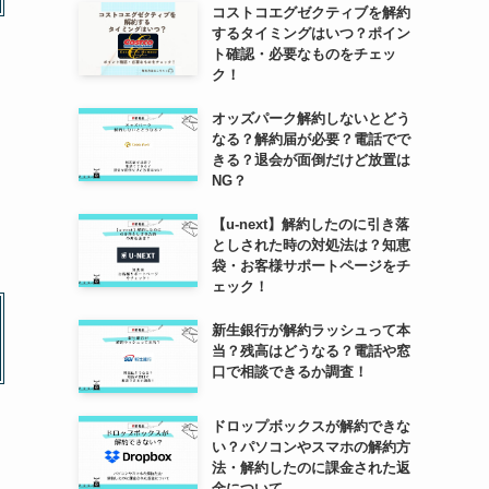
コストコエグゼクティブを解約
するタイミングはいつ？ポイン
ト確認・必要なものをチェッ
ク！
オッズパーク解約しないとどう
なる？解約届が必要？電話でで
きる？退会が面倒だけど放置は
NG？
【u-next】解約したのに引き落
。
としされた時の対処法は？知恵
袋・お客様サポートページをチ
ェック！
新生銀行が解約ラッシュって本
当？残高はどうなる？電話や窓
口で相談できるか調査！
ドロップボックスが解約できな
い？パソコンやスマホの解約方
法・解約したのに課金された返
金について