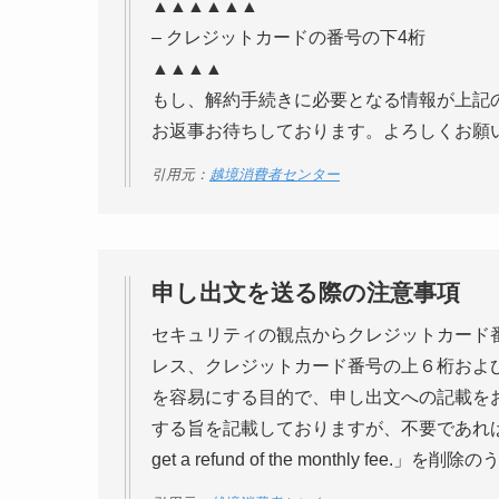
▲▲▲▲▲▲
– クレジットカードの番号の下4桁
▲▲▲▲
もし、解約手続きに必要となる情報が上記
お返事お待ちしております。よろしくお願
引用元：
越境消費者センター
申し出文を送る際の注意事項
セキュリティの観点からクレジットカード
レス、クレジットカード番号の上６桁およ
を容易にする目的で、申し出文への記載を
する旨を記載しておりますが、不要であれば件名「and a 
get a refund of the monthly fee.