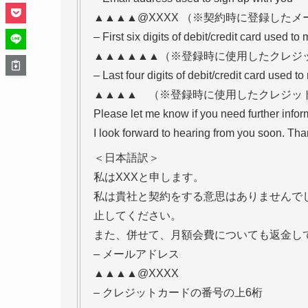
▲▲▲▲@XXXX （※契約時に登録した
– First six digits of debit/credit card used 
▲▲▲▲▲▲（※登録時に使用したクレジ
– Last four digits of debit/credit card used 
▲▲▲▲ （※登録時に使用したクレジッ
Please let me know if you need further infor
I look forward to hearing from you soon. Th
＜日本語訳＞
私はXXXと申します。
私は貴社と契約をする意思はありませんで
止してください。
また、併せて、月額会費についても返金し
– メールアドレス
▲▲▲▲@XXXX
– クレジットカードの番号の上6桁